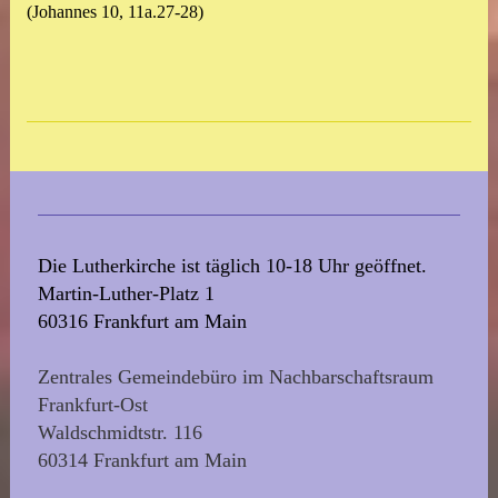
(Johannes 10, 11a.27-28)
Die Lutherkirche ist täglich 10-18 Uhr geöffnet.
Martin-Luther-Platz 1
60316 Frankfurt am Main
Zentrales Gemeindebüro im Nachbarschaftsraum
Frankfurt-Ost
Waldschmidtstr. 116
60314 Frankfurt am Main