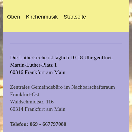
Oben
Kirchenmusik
Startseite
Die Lutherkirche ist täglich 10-18 Uhr geöffnet.
Martin-Luther-Platz 1
60316 Frankfurt am Main
Zentrales Gemeindebüro im Nachbarschaftsraum
Frankfurt-Ost
Waldschmidtstr. 116
60314 Frankfurt am Main
Telefon: 069 - 667797080