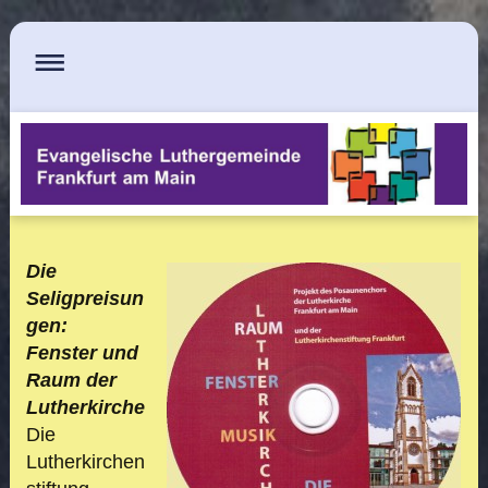
Die
Seligpreisun
gen:
Fenster und
Raum der
Lutherkirche
Die
Lutherkirchen