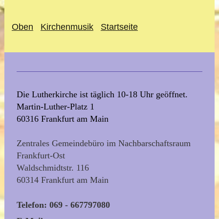
Oben
Kirchenmusik
Startseite
Die Lutherkirche ist täglich 10-18 Uhr geöffnet.
Martin-Luther-Platz 1
60316 Frankfurt am Main
Zentrales Gemeindebüro im Nachbarschaftsraum
Frankfurt-Ost
Waldschmidtstr. 116
60314 Frankfurt am Main
Telefon: 069 - 667797080