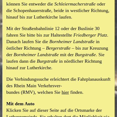
können Sie entweder die
Schleiermacherstraße
oder
die Schopen
hauerstraße, beide in westlicher Richtung,
hinauf bis zur Lutherkirche laufen.
Mit der Straßenbahnlinie 12 oder der Buslinie 30
fahren Sie bitte bis zur Haltestellte
Friedberger Platz
.
Danach laufen Sie die
Bornheimer Landstraße
in
östlicher Richtung –
Bergerstraße
– bis zur Kreuzung
der
Bornheimer Landstraße
mit der
Burgstraße
. Sie
laufen dann die
Burgstraße
in nördlicher Richtung
hinauf zur Lutherkirche.
Die Verbindungssuche erleichtert die Fahrplanauskunft
des Rhein Main Verkehrsver-
bundes (RMV), welchen Sie
hier
finden.
Mit dem Auto
Klicken Sie auf dieser Seite auf die Ortsmarke der
Luthergemeinde. Sie erhalten dort die Möglichkeit via