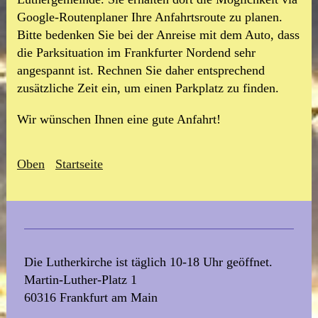
Google-Routenplaner Ihre Anfahrtsroute zu planen.
Bitte bedenken Sie bei der Anreise mit dem Auto, dass
die Parksituation im Frankfurter Nordend sehr
angespannt ist. Rechnen Sie daher entsprechend
zusätzliche Zeit ein, um einen Parkplatz zu finden.
Wir wünschen Ihnen eine gute Anfahrt!
Oben
Startseite
Die Lutherkirche ist täglich 10-18 Uhr geöffnet.
Martin-Luther-Platz 1
60316 Frankfurt am Main