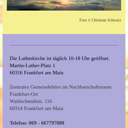
Foto
Christian Schwarz
©
Die Lutherkirche ist täglich 10-18 Uhr geöffnet.
Martin-Luther-Platz 1
60316 Frankfurt am Main
Zentrales Gemeindebüro im Nachbarschaftsraum
Frankfurt-Ost
Waldschmidtstr. 116
60314 Frankfurt am Main
Telefon: 069 - 667797080