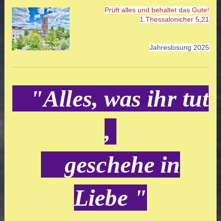
Prüft alles und behaltet das Gute!
1.Thessalonicher 5,21
Jahreslosung 2025
"Alles, was ihr tut
,
geschehe in
Liebe "