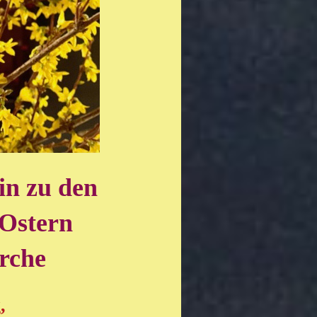
ein
zu den
 Ostern
irche
,