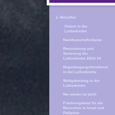
Aktuelles
Ostern in der
Lutherkirche
Nachbarschaftsräume
Renovierung und
Sanierung der
Lutherkirche 2023/ 24
Regenbogengottesdienst
in der Lutherkirche
Weltgebetstag in der
Lutherkirche
Nie wieder ist jetzt!
Friedensgebete für die
Menschen in Israel und
Palästina