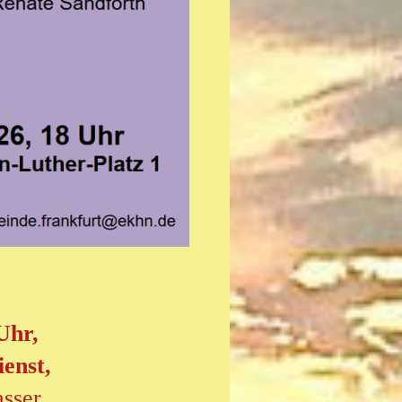
Uhr,
enst,
sser,