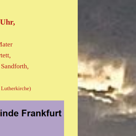
 Uhr,
Mater
tett,
 Sandforth,
 Lutherkirche)