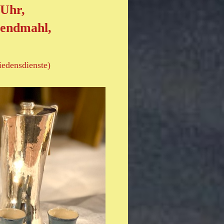
 Uhr,
bendmahl,
iedensdienste)