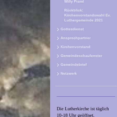
Willy Praml
Rückblick:
Kirchenvorstandswahl Ev.
Luthergemeinde 2021
Gottesdienst
Ansprechpartner
Kirchenvorstand
Gemeindeschaufenster
Gemeindebrief
Netzwerk
Die Lutherkirche ist täglich
10-18 Uhr geöffnet.