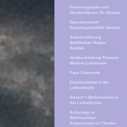
Friedensgebete und
Glockenläuten für Ukraine
Spendenaufruf
Katastrophenhilfe Ukraine
Amtseinführung
Stadtdekan Holger
Kamlah
Verabschiedung Pfarrerin
Melanie Lohwasser
Faire Gemeinde
Erntedankfest in der
Lutherkirche
Advent + Weihnachten in
der Lutherkirche
Kulturtipp zu
Weihnachten:
Krippenspiel im Theater