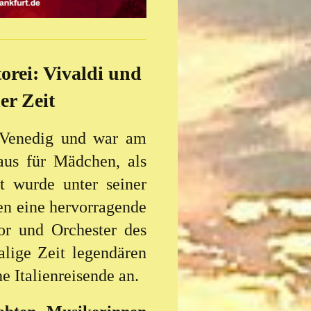
orei: Vivaldi und
er Zeit
n Venedig und war am
aus für Mädchen, als
t wurde unter seiner
n eine hervorragende
or und Orchester des
alige Zeit legendären
e Italienreisende an.