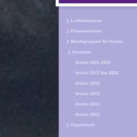
Lutherkantorei
Posaunenchor
Musikgruppen für Kinder
Konzerte
Archiv 2021-2024
Archiv 2017 bis 2020
Archiv 2016
Archiv 2015
Archiv 2014
Archiv 2013
Orgelmusik