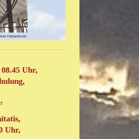
 08.45 Uhr,
hulung,
r
itatis,
0 Uhr,