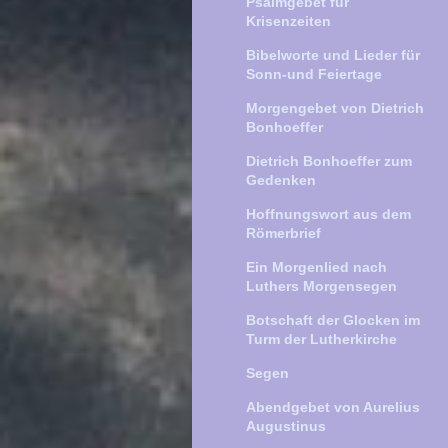
Psalmgebet für
Krisenzeiten
Bibelworte und Lieder für
Sonn-und Feiertage
Morgengebet von Dietrich
Bonhoeffer
Dietrich Bonhoeffer zum
Gedenken
Hoffnungswort aus dem
Römerbrief
Ein Morgenlied nach
Luthers Morgensegen
Botschaft der Glocken im
Turm der Lutherkirche
Segen
Abendgebet von Aurelius
Augustinus