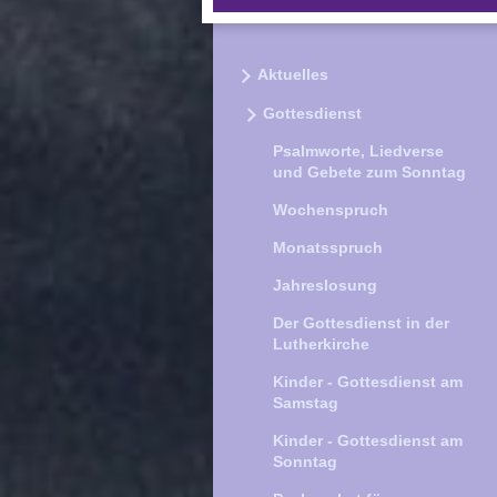
Aktuelles
Gottesdienst
Psalmworte, Liedverse
und Gebete zum Sonntag
Wochenspruch
Monatsspruch
Jahreslosung
Der Gottesdienst in der
Lutherkirche
Kinder - Gottesdienst am
Samstag
Kinder - Gottesdienst am
Sonntag