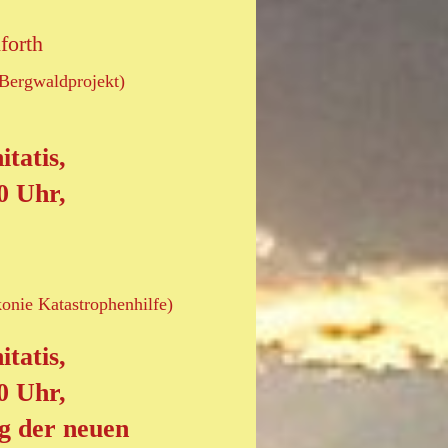
forth
 Bergwaldprojekt)
itatis,
0 Uhr,
onie Katastrophenhilfe)
itatis,
0 Uhr,
g der neuen