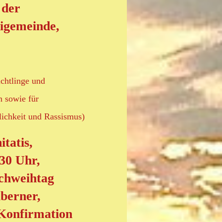
 der
aigemeinde,
üchtlinge und
 sowie für
ichkeit und Rassismus)
itatis,
30 Uhr,
rchweihtag
lberner,
Konfirmation