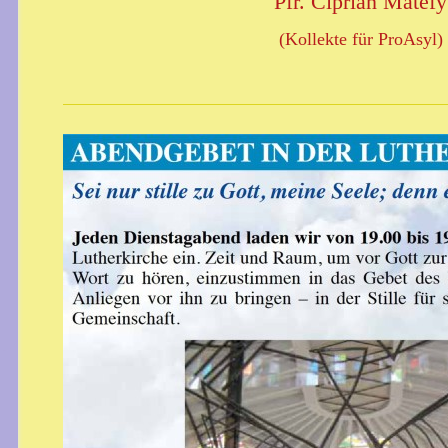
Pfr. Ciprian Matefy
(Kollekte für ProAsyl)