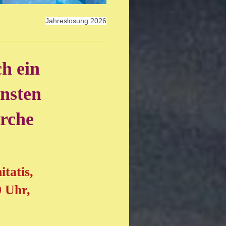
Jahreslosung 2026
ch ein
ensten
rche
itatis,
0 Uhr,