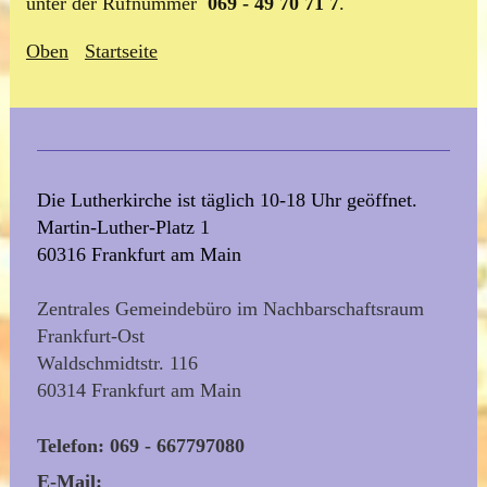
unter der Rufnummer
069 - 49 70 71 7
.
Oben
Startseite
Die Lutherkirche ist täglich 10-18 Uhr geöffnet.
Martin-Luther-Platz 1
60316 Frankfurt am Main
Zentrales Gemeindebüro im Nachbarschaftsraum
Frankfurt-Ost
Waldschmidtstr. 116
60314 Frankfurt am Main
Telefon: 069 - 667797080
E-Mail: