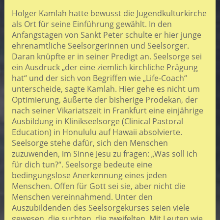
Holger Kamlah hatte bewusst die Jugendkulturkirche
als Ort für seine Einführung gewählt. In den
Anfangstagen von Sankt Peter schulte er hier junge
ehrenamtliche Seelsorgerinnen und Seelsorger.
Daran knüpfte er in seiner Predigt an. Seelsorge sei
ein Ausdruck „der eine ziemlich kirchliche Prägung
hat“ und der sich von Begriffen wie „Life-Coach“
unterscheide, sagte Kamlah. Hier gehe es nicht um
Optimierung, äußerte der bisherige Prodekan, der
nach seiner Vikariatszeit in Frankfurt eine einjährige
Ausbildung in Klinikseelsorge (Clinical Pastoral
Education) in Honululu auf Hawaii absolvierte.
Seelsorge stehe dafür, sich den Menschen
zuzuwenden, im Sinne Jesu zu fragen: „Was soll ich
für dich tun?“. Seelsorge bedeute eine
bedingungslose Anerkennung eines jeden
Menschen. Offen für Gott sei sie, aber nicht die
Menschen vereinnahmend. Unter den
Auszubildenden des Seelsorgekurses seien viele
gewesen, die suchten, die zweifelten. Mit Leuten wie