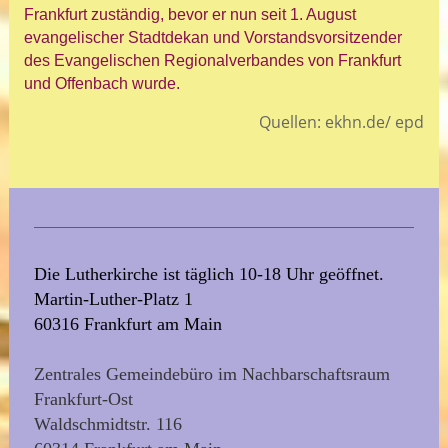
Frankfurt zuständig, bevor er nun seit 1. August
evangelischer Stadtdekan und Vorstandsvorsitzender
des Evangelischen Regionalverbandes von Frankfurt
und Offenbach wurde.
Quellen: ekhn.de/ epd
Die Lutherkirche ist täglich 10-18 Uhr geöffnet.
Martin-Luther-Platz 1
60316 Frankfurt am Main
Zentrales Gemeindebüro im Nachbarschaftsraum
Frankfurt-Ost
Waldschmidtstr. 116